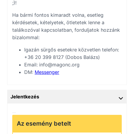
;)!
Ha bármi fontos kimaradt volna, esetleg
kérdésetek, kételyetek, ötletetek lenne a
találkozóval kapcsolatban, forduljatok hozzánk
bizalommal:
Igazán sürgős esetekre közvetlen telefon:
+36 20 399 8127 (Dobos Balázs)
Email:
info@magonc.org
DM:
Messenger
Jelentkezés
Az esemény betelt