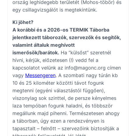
ország leghidegebb területét (Mohos-töbör) és
egy csillagvizsgálót is megtekintünk.
Ki jöhet?
A korábbi és a 2026-os TERMIK Táborba
jelentkezett táborozók, szervezők és segítők,
valamint általuk meghívott
ismerősök/barátok.
Ha “külsőst” szeretnél
hívni, kérjük, előzetesen (!) vedd fel a
kapcsolatot velünk az
info@magonc.org
címen
vagy
Messengeren
. A szombati nagy túrán kb
10 és 25 kilométer közötti távot fogunk
megtenni (egyéni választástól függően),
viszonylag sok szinttel, de persze kényelmes
laza tempóban fogunk haladni, és többször
megállunk majd pihenni. Természetesen ahogy
a táborban, úgy ezen a rendezvényen is
tapasztalt – felnőtt – szervezőink biztosítják a