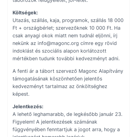
táborozók felügyeletét, jól-létét.
Költségek:
Utazás, szállás, kaja, programok, szállás 18 000
Ft + országbérlet; szervezőknek 10 000 Ft. Ha
csak anyagi okok miatt nem tudnál eljönni, írj
nekünk az
info@magonc.org
címre egy rövid
indoklást és szociális alapon korlátozott
mértékben tudunk további kedvezményt adni.
A fenti ár a tábort szervező Magonc Alapítvány
támogatásának köszönhetően jelentős
kedvezményt tartalmaz az önköltséghez
képest.
Jelentkezés:
A lehető leghamarabb, de legkésőbb január 23.
Figyelem! A jelentkezések számának
függvényében fenntartjuk a jogot arra, hogy a