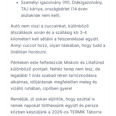
Személyi igazolvány (!!!!), Diákigazolvány,
TAJ kártya, országbérlet (14 éven
aluliaknak nem kell).
Autó nem viszi a cuccainkat, különböző
átszállások során és a szállásig kb 3-4
kilométert kell sétálni a felszereléssel együtt.
Annyi cuccot hozz, olyan táskában, hogy tudd a
önállóan hordozni.
Pénteken este felfedezzük Miskolc és Lillafüred
különböző pontjait. Nehéz terep nem lesz, de
legalább 1 órás szabad téren tartózkodásra
alkalmas, időjárásnak megfelelően meleg és
vizálló ruhában, cipőben gyere!
Reméljük, jó sokan eljöttök, hogy ezúttal is
remek napokat tölthessünk együtt és persze
közben készüljünk a 2026-os TERMIK Táborra