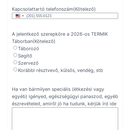
Kapcsolattartó telefonszám
(Kötelező)
Egyesült
Államok
+1
A jelentkező szerepköre a 2026-os TERMIK
Táborban
(Kötelező)
Táborozó
Segítő
Szervező
Korábbi résztvevő, külsős, vendég, stb
Ha van bármilyen speciális (étkezési vagy
egyéb) igényed, egészségügyi panaszod, egyéb
észrevételed, amiről jó ha tudunk, kérjük írd ide