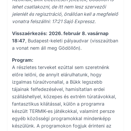
lehet csatlakozni, de itt nem lesz szervezői
jelenlét és regisztráció, önállóan kell a megfelelő
vonatra felszállni: 17:21 Sajó Expressz.
Visszaérkezés:
2026. február 8. vasárnap
18:47
, Budapest-keleti pályaudvar (visszaútban
a vonat nem áll meg Gödöllőn).
Program:
A részletes terveket ezúttal sem szeretnénk
előre lelőni, de annyit elárulhatunk, hogy
izgalmas túraútvonallal, a Bükk legszebb
tájainak felfedezésével, hamisítatlan erdei
szálláshellyel, közepes és extrém túratávokkal,
fantasztikus kilátással, külön a programra
készült TERMIK-es játékokkal, valamint persze
egyéb közösségi programokkal mindenképp
készülünk. A programokon fogjuk érinteni az