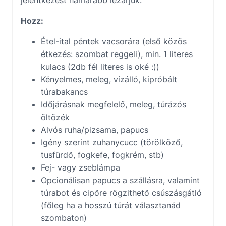
jelentkezést hamarabb lezárjuk.
Hozz:
Étel-ital péntek vacsorára (első közös
étkezés: szombat reggeli), min. 1 literes
kulacs (2db fél literes is oké :))
Kényelmes, meleg, vízálló, kipróbált
túrabakancs
Időjárásnak megfelelő, meleg, túrázós
öltözék
Alvós ruha/pizsama, papucs
Igény szerint zuhanycucc (törölköző,
tusfürdő, fogkefe, fogkrém, stb)
Fej- vagy zseblámpa
Opcionálisan papucs a szállásra, valamint
túrabot és cipőre rögzithető csúszásgátló
(főleg ha a hosszú túrát választanád
szombaton)