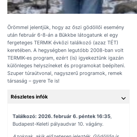
Örömmel jelentjük, hogy az őszi gödöllői esemény
után február 6-8-án a Bükkbe látogatunk el egy
fergeteges TERMIK évközi találkozó (azaz TÉT)
keretében. A hegységben legutóbb 2008-ban volt
TERMIK-es program, ezért (is) igyekeztünk igazán
különleges helyszíneket és programokat beépíteni.
Szuper túraútvonal, nagyszerű programok, remek
társaság – gyere Te is!
Részletes infók
Találkozó:
2026. február 6. péntek 16:35
,
Budapest-Keleti pályaudvar 10. vágány.
Azoknak, akik előzetesen jelezték, Gödöllőn is