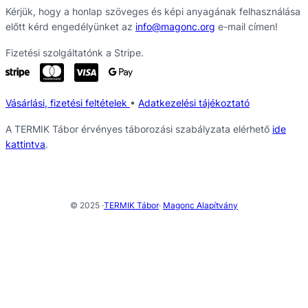
Kérjük, hogy a honlap szöveges és képi anyagának felhasználása
előtt kérd engedélyünket az
info@magonc.org
e-mail címen!
Fizetési szolgáltatónk a Stripe.
Vásárlási, fizetési feltételek
•
Adatkezelési tájékoztató
A TERMIK Tábor érvényes táborozási szabályzata elérhető
ide
kattintva
.
© 2025 ·
TERMIK Tábor
·
Magonc Alapítvány