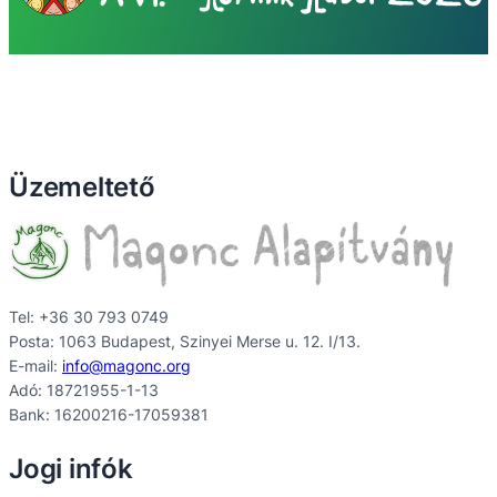
Üzemeltető
Tel: +36 30 793 0749
Posta: 1063 Budapest, Szinyei Merse u. 12. I/13.
E-mail:
info@magonc.org
Adó: 18721955-1-13
Bank: 16200216-17059381
Jogi infók