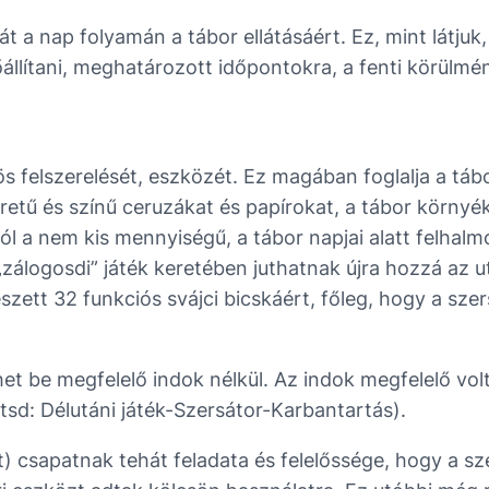
át a nap folyamán a tábor ellátásáért. Ez, mint látju
állítani, meghatározott időpontokra, a fenti körülmé
ös felszerelését, eszközét. Ez magában foglalja a t
etű és színű ceruzákat és papírokat, a tábor környé
ól a nem kis mennyiségű, a tábor napjai alatt felhalmo
zálogosdi” játék keretében juthatnak újra hozzá az 
zett 32 funkciós svájci bicskáért, főleg, hogy a sz
het be megfelelő indok nélkül. Az indok megfelelő vo
rtsd: Délutáni játék-Szersátor-Karbantartás).
ett) csapatnak tehát feladata és felelőssége, hogy a s