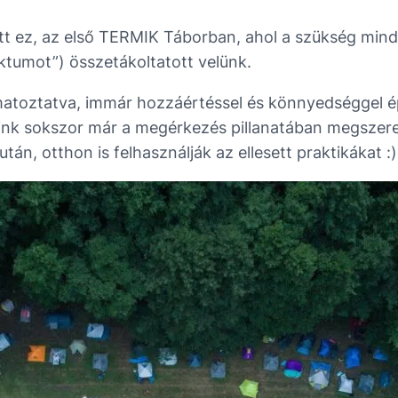
sett ez, az első TERMIK Táborban, ahol a szükség mi
ktumot”) összetákoltatott velünk.
matoztatva, immár hozzáértéssel és könnyedséggel ép
zóink sokszor már a megérkezés pillanatában megszer
án, otthon is felhasználják az ellesett praktikákat :)