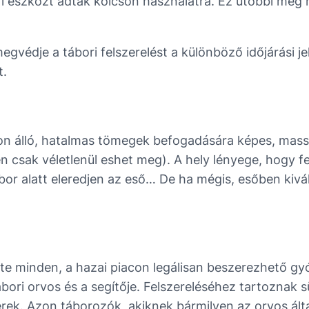
i eszközt adtak kölcsön használatra. Ez utóbbi még ri
egvédje a tábori felszerelést a különböző időjárási j
t.
lábon álló, hatalmas tömegek befogadására képes, mas
n csak véletlenül eshet meg). A hely lényege, hogy f
bor alatt eleredjen az eső… De ha mégis, esőben kiv
nte minden, a hazai piacon legálisan beszerezhető gy
bori orvos és a segítője. Felszereléséhez tartoznak s
ek. Azon táborozók, akiknek bármilyen az orvos álta