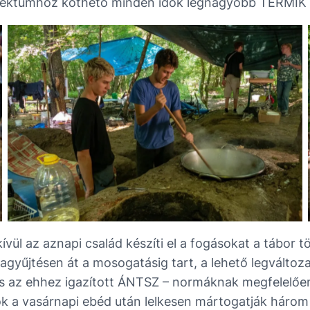
jektumhoz köthető minden idők legnagyobb TERMIK T
vül az aznapi család készíti el a fogásokat a tábor 
a fagyűjtésen át a mosogatásig tart, a lehető legvál
 az ehhez igazított ÁNTSZ – normáknak megfelelően,
k a vasárnapi ebéd után lelkesen mártogatják három 