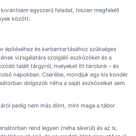
k, korántsem egyszerű feladat, hiszen megfelelő
nyek között.
ábor építéséhez és karbantartásához szükséges
kének vizsgálatára szolgáló eszközöket és a
zódó talált tárgyról, melyeket itt tárolunk – és
utolsó napokban. Cserébe, mondjuk egy kis kondér
ersátorban dolgozók néha a saját eszközeiket sem
ltáról pedig nem más dönt, mint maga a tábor
zersátorban rend legyen (néha sikerül) és az is,