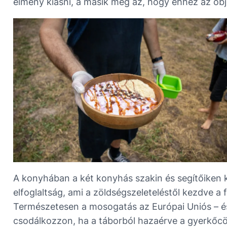
élmény kiásni, a másik meg az, hogy ehhez az ob
A konyhában a két konyhás szakin és segítőiken kí
elfoglaltság, ami a zöldségszeleteléstől kezdve 
Természetesen a mosogatás az Európai Uniós – és
csodálkozzon, ha a táborból hazaérve a gyerkőcö