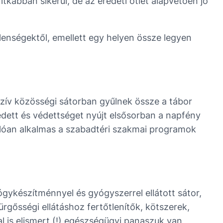
tkábban sikerül, de az eredeti ötlet alapvetően jó
elenségektől, emellett egy helyen össze legyen
szív közösségi sátorban gyűlnek össze a tábor
edett és védettséget nyújt elsősorban a napfény
álóan alkalmas a szabadtéri szakmai programok
ógykészítménnyel és gyógyszerrel ellátott sátor,
ürgősségi ellátáshoz fertőtlenítők, kötszerek,
l is elismert (!) egészségügyi panaszuk van