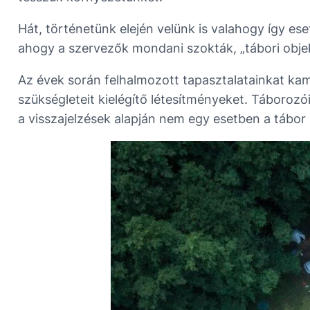
Hát, történetünk elején velünk is valahogy így e
ahogy a szervezők mondani szokták, „tábori obje
Az évek során felhalmozott tapasztalatainkat ka
szükségleteit kielégítő létesítményeket. Táboro
a visszajelzések alapján nem egy esetben a tábor ut