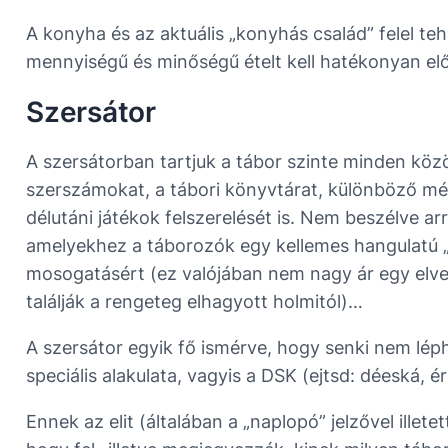
A konyha és az aktuális „konyhás család” felel teh
mennyiségű és minőségű ételt kell hatékonyan elő
Szersátor
A szersátorban tartjuk a tábor szinte minden köz
szerszámokat, a tábori könyvtárat, különböző mér
délutáni játékok felszerelését is. Nem beszélve arr
amelyekhez a táborozók egy kellemes hangulatú „
mosogatásért (ez valójában nem nagy ár egy elves
találják a rengeteg elhagyott holmitól)…
A szersátor egyik fő ismérve, hogy senki nem lép
speciális alakulata, vagyis a DSK (ejtsd: déeská, é
Ennek az elit (általában a „naplopó” jelzővel illet