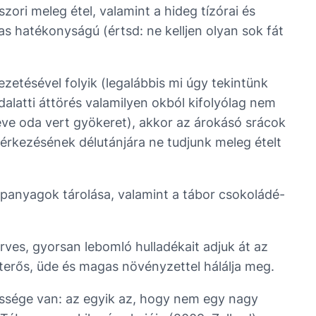
ori meleg étel, valamint a hideg tízórai és
s hatékonyságú (értsd: ne kelljen olyan sok fát
zetésével folyik (legalábbis mi úgy tekintünk
dalatti áttörés valamilyen okból kifolyólag nem
éve oda vert gyökeret), akkor az árokásó srácok
rkezésének délutánjára ne tudjunk meleg ételt
lapanyagok tárolása, valamint a tábor csokoládé-
ves, gyorsan lebomló hulladékait adjuk át az
erős, üde és magas növényzettel hálálja meg.
essége van: az egyik az, hogy nem egy nagy