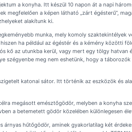
ktum a konyha. Itt készül 10 napon át a napi háromsz
ek megfelelően a képen látható „zárt égésterű”, maga
zhelyeket alakítunk ki.
k legkeményebb munka, mely komoly szaktekintélyek ve
 hiszen ha például az égéstér és a kémény közötti föl
ós kő az utunkba kerül, vagy mert egy tölgy hatvan 
ugye szégyenbe meg nem eshetünk, hogy a táborozók é
igetelt katonai sátor. Itt történik az eszközök és a
 célra megásott emésztőgödör, melyben a konyha szer
vben a betemetett gödör közelében különlegesen élet
és árnyas hűtőgödör, aminek gyakorlatilag két érdek