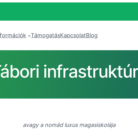
nformációk
Támogatás
Kapcsolat
Blog
ábori infrastruktú
avagy a nomád luxus magasiskolája