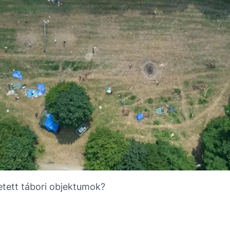
tett tábori objektumok?