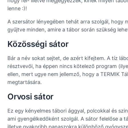
hogy fel- illetve megjegyezzék, kinek milyen tábor
lenne :)!
A szersátor lényegében tehát arra szolgál, hogy m
gyűjtve minden, amire a tábor során szükség lehe
Közösségi sátor
Bár a név sokat sejtet, de azért kifejtem. A tíz 
résztvevői, ha éppen nincs kötelező program (ilye
ellen, mert ugye nem jellemző, hogy a TERMIK Tá
megtartására.
Orvosi sátor
Ez egy kényelmes tábori ággyal, polcokkal és szi
ami gyengélkedőként szolgál. A sátor felelőse a tá
illetve gyakoribb panaszokra különböző gyógyszer