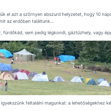
ljük el azt a szörnyen abszurd helyzetet, hogy 10 nap
mit az erdőben találtunk…
, fürdőkád, sem pedig légkondi, gáztűzhely, vagy épp
 igyekszünk feltalálni magunkat: a lehetőségekhez k