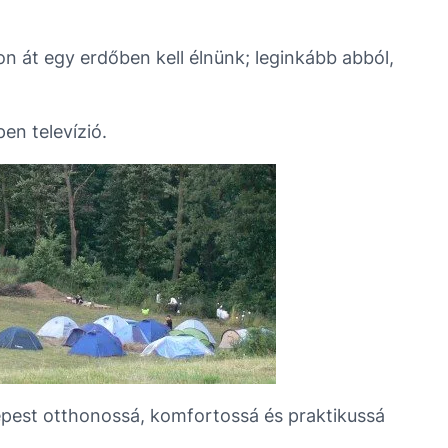
on át egy erdőben kell élnünk; leginkább abból,
en televízió.
épest otthonossá, komfortossá és praktikussá