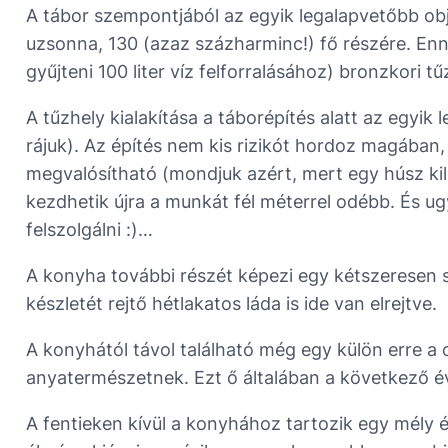
A tábor szempontjából az egyik legalapvetőbb obje
uzsonna, 130 (azaz százharminc!) fő részére. Enn
gyűjteni 100 liter víz felforralásához) bronzkori tű
A tűzhely kialakítása a táborépítés alatt az egyi
rájuk). Az építés nem kis rizikót hordoz magában,
megvalósítható (mondjuk azért, mert egy húsz kil
kezdhetik újra a munkát fél méterrel odébb. És 
felszolgálni :)…
A konyha további részét képezi egy kétszeresen sz
készletét rejtő hétlakatos láda is ide van elrejtve.
A konyhától távol található még egy külön erre a
anyatermészetnek. Ezt ő általában a következő é
A fentieken kívül a konyhához tartozik egy mély 