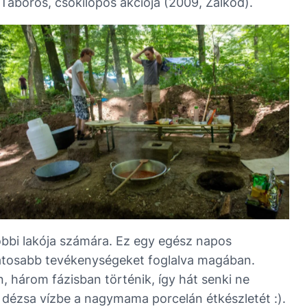
áboros, csokilopós akciója (2009, Zalkod).
többi lakója számára. Ez egy egész napos
tozatosabb tevékenységeket foglalva magában.
 három fázisban történik, így hát senki ne
dézsa vízbe a nagymama porcelán étkészletét :).