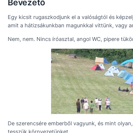
Bevezető
Egy kicsit rugaszkodjunk el a valóságtól és képze
amit a hátizsákunkban magunkkal vittünk, vagy a
Nem, nem. Nincs íróasztal, angol WC, pipere tükör
De szerencsére emberből vagyunk, és mint olyan,
tesszük környezetünket.